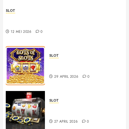
SLOT
Sbobet88 Online with Fast and Responsive 24/7
Services
12 MEI 2026
0
SLOT
Panduan Lengkap Menggunakan
Win 88 untuk Pemula
29 APRIL 2026
0
SLOT
Panduan Lengkap Bermain Slot
88 untuk Pemula
27 APRIL 2026
0