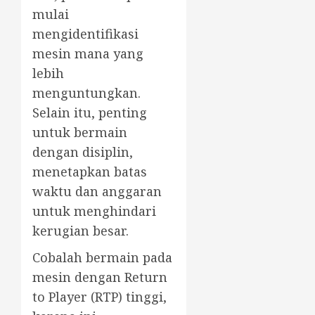
mulai
mengidentifikasi
mesin mana yang
lebih
menguntungkan.
Selain itu, penting
untuk bermain
dengan disiplin,
menetapkan batas
waktu dan anggaran
untuk menghindari
kerugian besar.
Cobalah bermain pada
mesin dengan Return
to Player (RTP) tinggi,