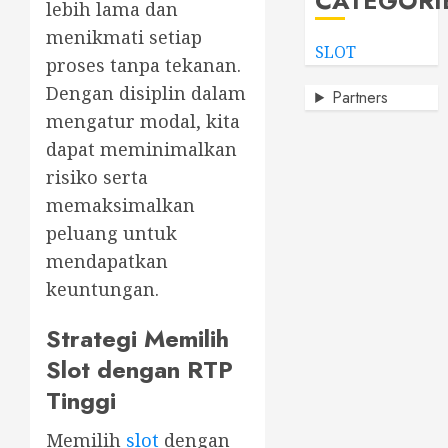
CATEGORI
lebih lama dan
menikmati setiap
SLOT
proses tanpa tekanan.
Dengan disiplin dalam
Partners
mengatur modal, kita
dapat meminimalkan
risiko serta
memaksimalkan
peluang untuk
mendapatkan
keuntungan.
Strategi Memilih
Slot dengan RTP
Tinggi
Memilih
slot
dengan