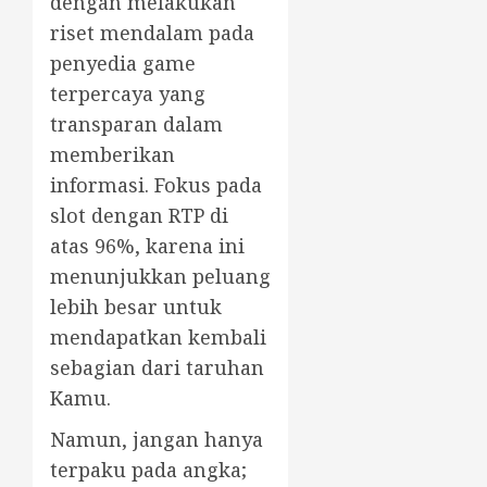
dengan melakukan
riset mendalam pada
penyedia game
terpercaya yang
transparan dalam
memberikan
informasi. Fokus pada
slot dengan RTP di
atas 96%, karena ini
menunjukkan peluang
lebih besar untuk
mendapatkan kembali
sebagian dari taruhan
Kamu.
Namun, jangan hanya
terpaku pada angka;