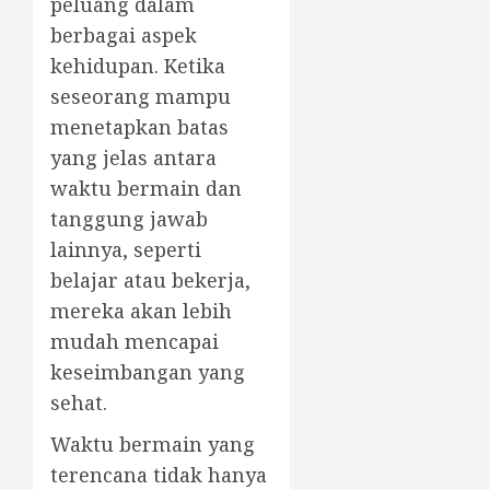
peluang dalam
berbagai aspek
kehidupan. Ketika
seseorang mampu
menetapkan batas
yang jelas antara
waktu bermain dan
tanggung jawab
lainnya, seperti
belajar atau bekerja,
mereka akan lebih
mudah mencapai
keseimbangan yang
sehat.
Waktu bermain yang
terencana tidak hanya