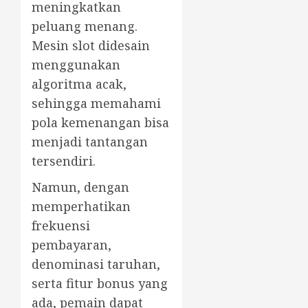
meningkatkan
peluang menang.
Mesin slot didesain
menggunakan
algoritma acak,
sehingga memahami
pola kemenangan bisa
menjadi tantangan
tersendiri.
Namun, dengan
memperhatikan
frekuensi
pembayaran,
denominasi taruhan,
serta fitur bonus yang
ada, pemain dapat