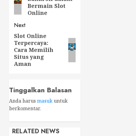
post:
Bermain Slot
Online
Next
Slot Online
Next
Terpercaya:
post:
Cara Memilih
Situs yang
Aman
Tinggalkan Balasan
Anda harus
masuk
untuk
berkomentar.
RELATED NEWS