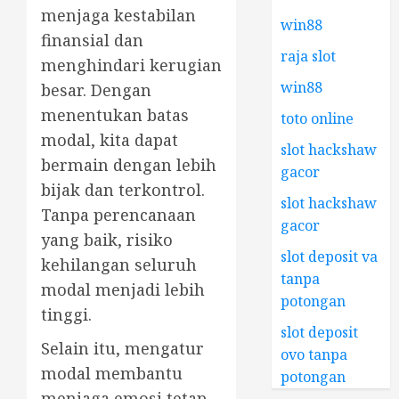
menjaga kestabilan
win88
finansial dan
raja slot
menghindari kerugian
win88
besar. Dengan
menentukan batas
toto online
modal, kita dapat
slot hackshaw
bermain dengan lebih
gacor
bijak dan terkontrol.
slot hackshaw
Tanpa perencanaan
gacor
yang baik, risiko
slot deposit va
kehilangan seluruh
tanpa
modal menjadi lebih
potongan
tinggi.
slot deposit
Selain itu, mengatur
ovo tanpa
modal membantu
potongan
menjaga emosi tetap