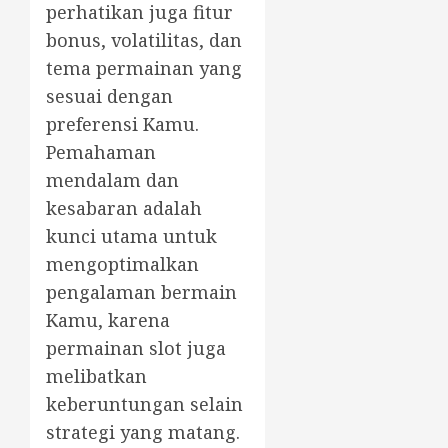
perhatikan juga fitur
bonus, volatilitas, dan
tema permainan yang
sesuai dengan
preferensi Kamu.
Pemahaman
mendalam dan
kesabaran adalah
kunci utama untuk
mengoptimalkan
pengalaman bermain
Kamu, karena
permainan slot juga
melibatkan
keberuntungan selain
strategi yang matang.