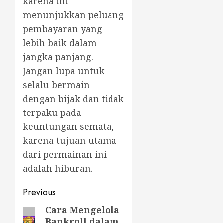
karena ini
menunjukkan peluang
pembayaran yang
lebih baik dalam
jangka panjang.
Jangan lupa untuk
selalu bermain
dengan bijak dan tidak
terpaku pada
keuntungan semata,
karena tujuan utama
dari permainan ini
adalah hiburan.
Post
Previous
navigation
Cara Mengelola
Previous
Bankroll dalam