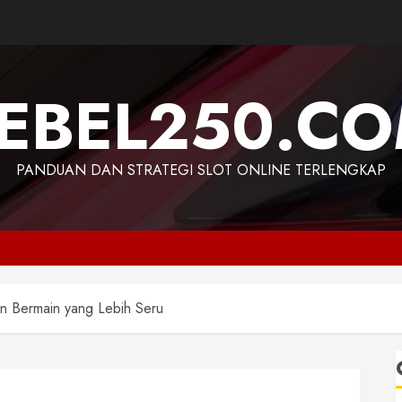
EBEL250.C
PANDUAN DAN STRATEGI SLOT ONLINE TERLENGKAP
n Bermain yang Lebih Seru