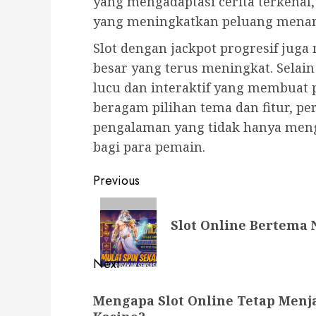
yang mengadaptasi cerita terkenal,
yang meningkatkan peluang mena
Slot dengan jackpot progresif jug
besar yang terus meningkat. Selain 
lucu dan interaktif yang membuat
beragam pilihan tema dan fitur, p
pengalaman yang tidak hanya meng
bagi para pemain.
Post
Previous
navigation
Previous
Slot Online Bertema 
post:
Next
Next
Mengapa Slot Online Tetap Menj
post: