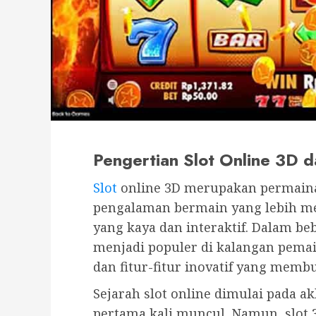
Pengertian Slot Online 3D 
Slot
online 3D merupakan permaina
pengalaman bermain yang lebih me
yang kaya dan interaktif. Dalam beb
menjadi populer di kalangan pema
dan fitur-fitur inovatif yang mem
Sejarah slot online dimulai pada ak
pertama kali muncul. Namun, slot 