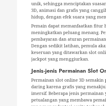
unik, sehingga menciptakan suasa
3D, animasi dan grafis yang cang
hidup, dengan efek suara yang me
Pemain dapat memanfaatkan fitur 
meningkatkan peluang menang. Pe
pembayaran dan aturan permainan 
Dengan sedikit latihan, pemula aka
keseruan yang ditawarkan slot onl
jackpot yang menggiurkan.
Jenis-jenis Permainan Slot O
Permainan slot online 3D semakin 
daring karena grafis yang menakj
imersif. Beberapa jenis permainan 
petualangan yang membawa pemain k