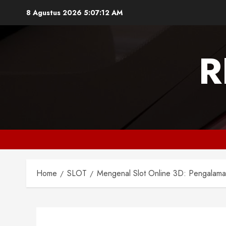
Skip
8 Agustus 2026
5:07:13 AM
to
content
R
Home
SLOT
Mengenal Slot Online 3D: Pengalama