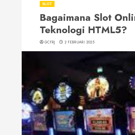
SLOT
Bagaimana Slot Onl
Teknologi HTML5?
GCFRJ
2 FEBRUARI 2025