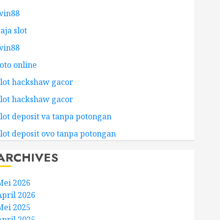
win88
aja slot
win88
toto online
slot hackshaw gacor
slot hackshaw gacor
slot deposit va tanpa potongan
slot deposit ovo tanpa potongan
ARCHIVES
Mei 2026
April 2026
Mei 2025
April 2025