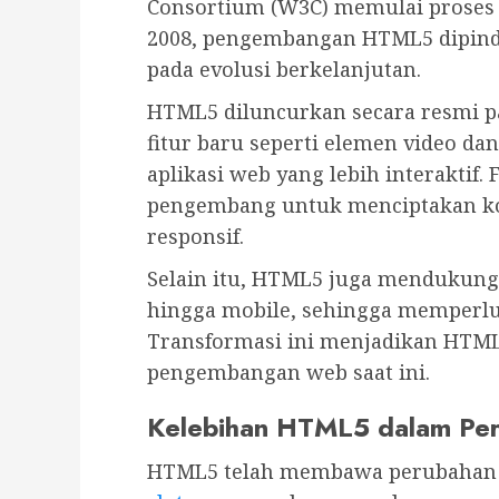
Consortium (W3C) memulai prose
2008, pengembangan HTML5 dipind
pada evolusi berkelanjutan.
HTML5 diluncurkan secara resmi 
fitur baru seperti elemen video da
aplikasi web yang lebih interaktif.
pengembang untuk menciptakan kon
responsif.
Selain itu, HTML5 juga mendukung 
hingga mobile, sehingga memperl
Transformasi ini menjadikan HTML
pengembangan web saat ini.
Kelebihan HTML5 dalam Per
HTML5 telah membawa perubahan s