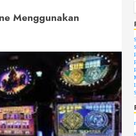
ine Menggunakan