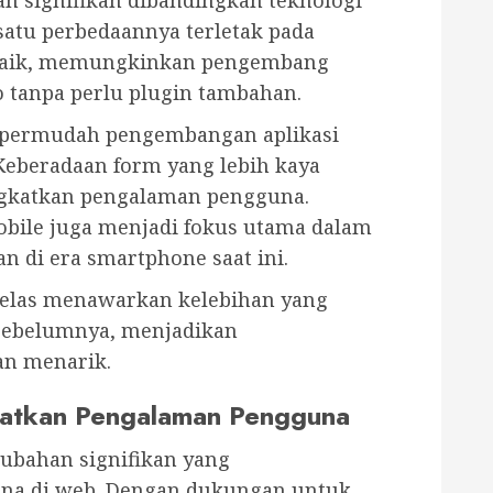
satu perbedaannya terletak pada
 baik, memungkinkan pengembang
 tanpa perlu plugin tambahan.
empermudah pengembangan aplikasi
 Keberadaan form yang lebih kaya
ngkatkan pengalaman pengguna.
bile juga menjadi fokus utama dalam
n di era smartphone saat ini.
jelas menawarkan kelebihan yang
 sebelumnya, menjadikan
an menarik.
atkan Pengalaman Pengguna
bahan signifikan yang
na di web. Dengan dukungan untuk