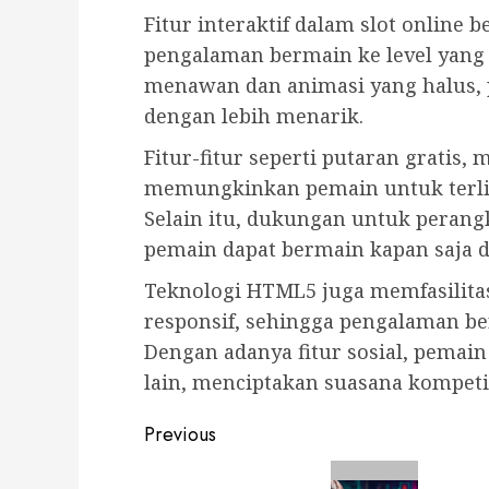
Fitur interaktif dalam slot onlin
pengalaman bermain ke level yang l
menawan dan animasi yang halus,
dengan lebih menarik.
Fitur-fitur seperti putaran gratis,
memungkinkan pemain untuk terli
Selain itu, dukungan untuk peran
pemain dapat bermain kapan saja d
Teknologi HTML5 juga memfasilit
responsif, sehingga pengalaman ber
Dengan adanya fitur sosial, pemai
lain, menciptakan suasana kompeti
Post
Previous
navigation
Previous