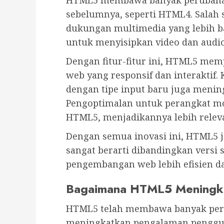
sebelumnya, seperti HTML4. Salah 
dukungan multimedia yang lebih
untuk menyisipkan video dan audio
Dengan fitur-fitur ini, HTML5 m
web yang responsif dan interaktif.
dengan tipe input baru juga meni
Pengoptimalan untuk perangkat mo
HTML5, menjadikannya lebih releva
Dengan semua inovasi ini, HTML5 
sangat berarti dibandingkan versi
pengembangan web lebih efisien d
Bagaimana HTML5 Meningk
HTML5 telah membawa banyak peru
meningkatkan pengalaman penggu