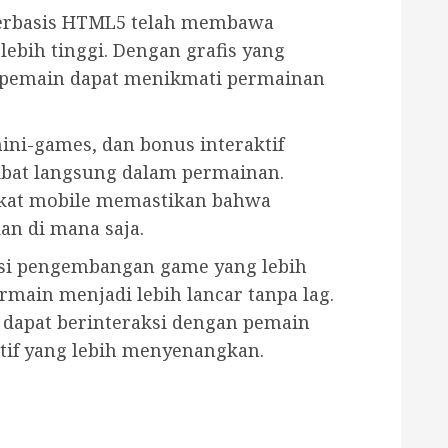
e berbasis HTML5 telah membawa
ebih tinggi. Dengan grafis yang
 pemain dapat menikmati permainan
 mini-games, dan bonus interaktif
bat langsung dalam permainan.
gkat mobile memastikan bahwa
an di mana saja.
asi pengembangan game yang lebih
main menjadi lebih lancar tanpa lag.
n dapat berinteraksi dengan pemain
tif yang lebih menyenangkan.