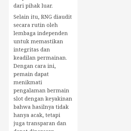
dari pihak luar.
Selain itu, RNG diaudit
secara rutin oleh
lembaga independen
untuk memastikan
integritas dan
keadilan permainan.
Dengan cara ini,
pemain dapat
menikmati
pengalaman bermain
slot dengan keyakinan
bahwa hasilnya tidak
hanya acak, tetapi
juga transparan dan