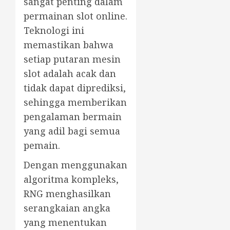
sangat penting dalam
permainan slot online.
Teknologi ini
memastikan bahwa
setiap putaran mesin
slot adalah acak dan
tidak dapat diprediksi,
sehingga memberikan
pengalaman bermain
yang adil bagi semua
pemain.
Dengan menggunakan
algoritma kompleks,
RNG menghasilkan
serangkaian angka
yang menentukan