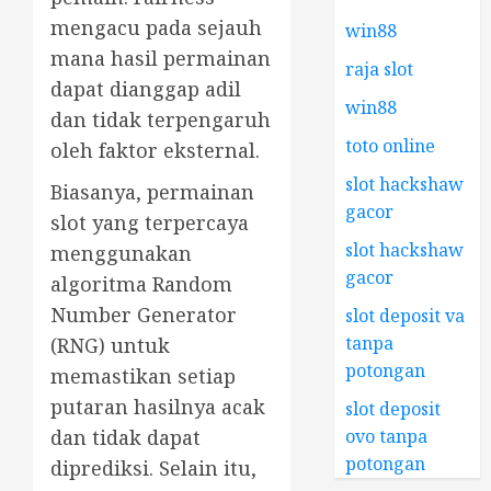
mengacu pada sejauh
win88
mana hasil permainan
raja slot
dapat dianggap adil
win88
dan tidak terpengaruh
toto online
oleh faktor eksternal.
slot hackshaw
Biasanya, permainan
gacor
slot yang terpercaya
slot hackshaw
menggunakan
gacor
algoritma Random
Number Generator
slot deposit va
tanpa
(RNG) untuk
potongan
memastikan setiap
putaran hasilnya acak
slot deposit
ovo tanpa
dan tidak dapat
potongan
diprediksi. Selain itu,