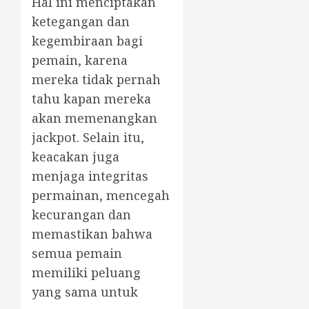
Hal ini menciptakan
ketegangan dan
kegembiraan bagi
pemain, karena
mereka tidak pernah
tahu kapan mereka
akan memenangkan
jackpot. Selain itu,
keacakan juga
menjaga integritas
permainan, mencegah
kecurangan dan
memastikan bahwa
semua pemain
memiliki peluang
yang sama untuk