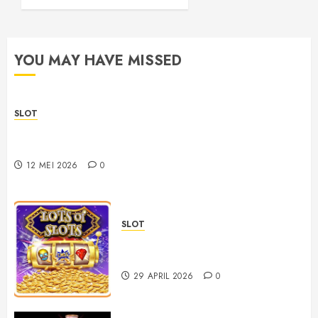
Pemula
29 APRIL
2026
YOU MAY HAVE MISSED
0
SLOT
Sbobet88 Online with Fast and Responsive 24/7
Services
12 MEI 2026
0
SLOT
Panduan Lengkap Menggunakan
Win 88 untuk Pemula
29 APRIL 2026
0