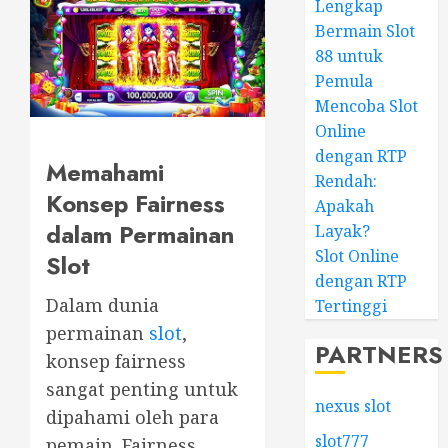
Lengkap
Bermain Slot
88 untuk
Pemula
Mencoba Slot
Online
dengan RTP
Memahami
Rendah:
Konsep Fairness
Apakah
dalam Permainan
Layak?
Slot Online
Slot
dengan RTP
Dalam dunia
Tertinggi
permainan
slot
,
PARTNERS
konsep fairness
sangat penting untuk
nexus slot
dipahami oleh para
slot777
pemain. Fairness