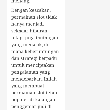
menang.
Dengan keacakan,
permainan slot tidak
hanya menjadi
sekadar hiburan,
tetapi juga tantangan
yang menarik, di
mana keberuntungan
dan strategi berpadu
untuk menciptakan
pengalaman yang
mendebarkan. Inilah
yang membuat
permainan slot tetap
populer di kalangan
penggemar judi di