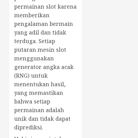
permainan slot karena
memberikan
pengalaman bermain
yang adil dan tidak
terduga. Setiap
putaran mesin slot
menggunakan
generator angka acak
(RNG) untuk
menentukan hasil,
yang memastikan
bahwa setiap
permainan adalah
unik dan tidak dapat
diprediksi.