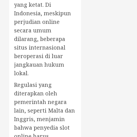
yang ketat. Di
Indonesia, meskipun
perjudian online
secara umum
dilarang, beberapa
situs internasional
beroperasi di luar
jangkauan hukum
lokal.
Regulasi yang
diterapkan oleh
pemerintah negara
lain, seperti Malta dan
Inggris, menjamin
bahwa penyedia slot
online harus