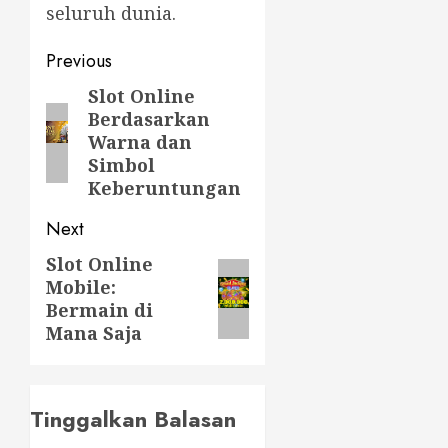
seluruh dunia.
Post
Previous
navigation
Slot Online
Previous
Berdasarkan
post:
Warna dan
Simbol
Keberuntungan
Next
Slot Online
Next
Mobile:
post:
Bermain di
Mana Saja
Tinggalkan Balasan