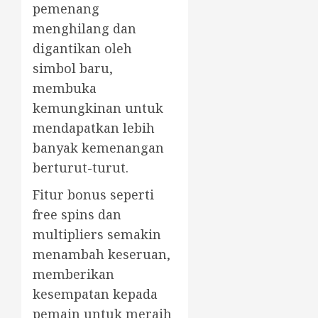
pemenang
menghilang dan
digantikan oleh
simbol baru,
membuka
kemungkinan untuk
mendapatkan lebih
banyak kemenangan
berturut-turut.
Fitur bonus seperti
free spins dan
multipliers semakin
menambah keseruan,
memberikan
kesempatan kepada
pemain untuk meraih