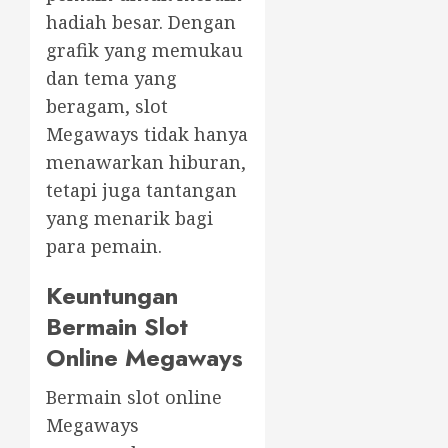
hadiah besar. Dengan
grafik yang memukau
dan tema yang
beragam, slot
Megaways tidak hanya
menawarkan hiburan,
tetapi juga tantangan
yang menarik bagi
para pemain.
Keuntungan
Bermain Slot
Online Megaways
Bermain slot online
Megaways