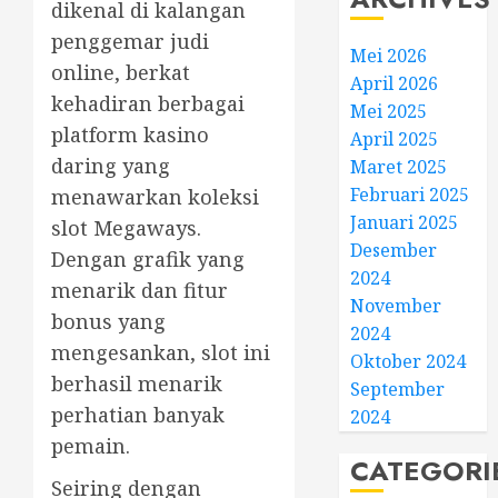
dikenal di kalangan
penggemar judi
Mei 2026
online, berkat
April 2026
kehadiran berbagai
Mei 2025
platform kasino
April 2025
daring yang
Maret 2025
Februari 2025
menawarkan koleksi
Januari 2025
slot Megaways.
Desember
Dengan grafik yang
2024
menarik dan fitur
November
bonus yang
2024
mengesankan, slot ini
Oktober 2024
berhasil menarik
September
perhatian banyak
2024
pemain.
CATEGORI
Seiring dengan