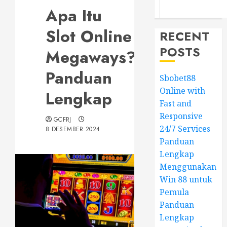
Apa Itu
Slot Online
RECENT
POSTS
Megaways?
Panduan
Sbobet88
Online with
Lengkap
Fast and
Responsive
GCFRJ
24/7 Services
8 DESEMBER 2024
Panduan
Lengkap
Menggunakan
Win 88 untuk
Pemula
Panduan
Lengkap