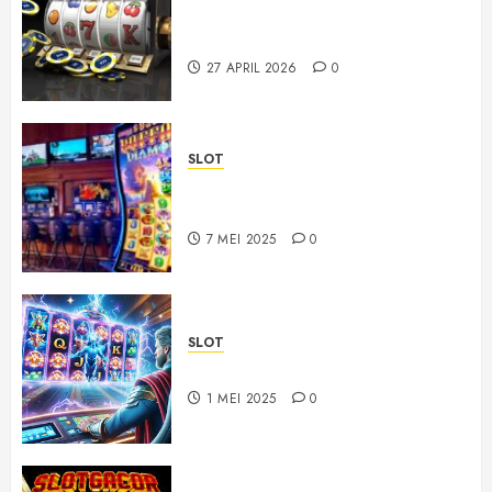
Panduan Lengkap Bermain Slot
88 untuk Pemula
27 APRIL 2026
0
SLOT
Mencoba Slot Online dengan
RTP Rendah: Apakah Layak?
7 MEI 2025
0
SLOT
Slot Online dengan RTP Tertinggi
1 MEI 2025
0