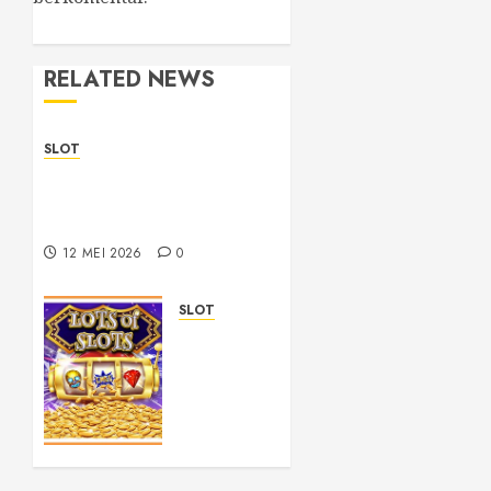
RELATED NEWS
SLOT
Sbobet88 Online with Fast
and Responsive 24/7
Services
12 MEI 2026
0
SLOT
Panduan
Lengkap
Menggunakan
Win 88
untuk
Pemula