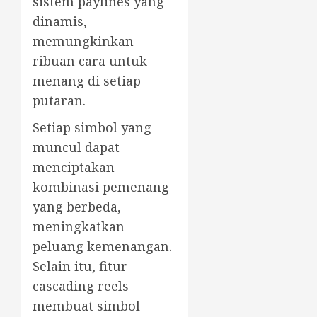
sistem paylines yang
dinamis,
memungkinkan
ribuan cara untuk
menang di setiap
putaran.
Setiap simbol yang
muncul dapat
menciptakan
kombinasi pemenang
yang berbeda,
meningkatkan
peluang kemenangan.
Selain itu, fitur
cascading reels
membuat simbol