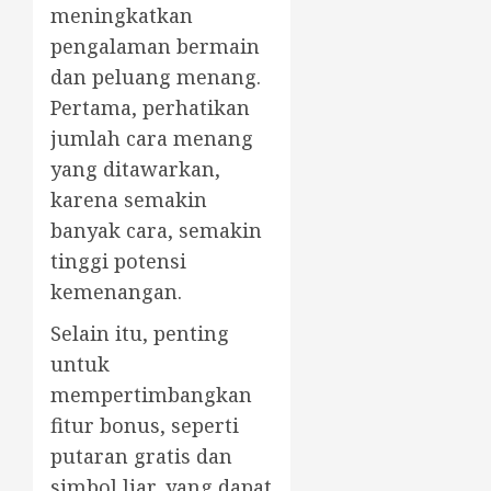
meningkatkan
pengalaman bermain
dan peluang menang.
Pertama, perhatikan
jumlah cara menang
yang ditawarkan,
karena semakin
banyak cara, semakin
tinggi potensi
kemenangan.
Selain itu, penting
untuk
mempertimbangkan
fitur bonus, seperti
putaran gratis dan
simbol liar, yang dapat