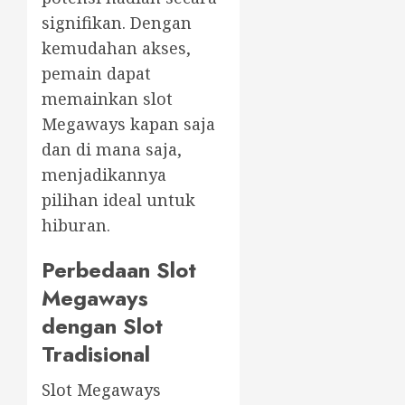
signifikan. Dengan
kemudahan akses,
pemain dapat
memainkan slot
Megaways kapan saja
dan di mana saja,
menjadikannya
pilihan ideal untuk
hiburan.
Perbedaan Slot
Megaways
dengan Slot
Tradisional
Slot Megaways