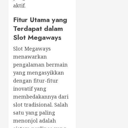
aktif.
Fitur Utama yang
Terdapat dalam
Slot Megaways
Slot Megaways
menawarkan
pengalaman bermain
yang mengasyikkan
dengan fitur-fitur
inovatif yang
membedakannya dari
slot tradisional. Salah
satu yang paling
menonjol adalah